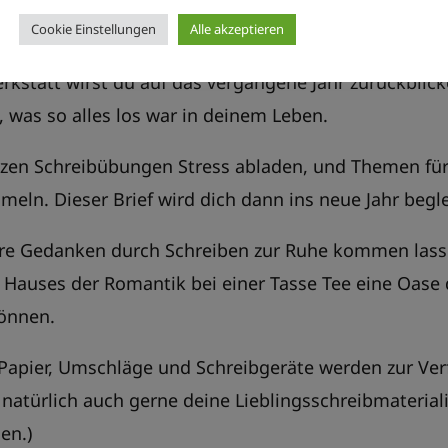
it.
Cookie Einstellungen
Alle akzeptieren
erkstatt wirst du auf das vergangene Jahr zurückblic
was so alles los war in deinem Leben.
rzen Schreibübungen Stress abladen, und Themen für 
meln. Dieser Brief wird dich dann ins neue Jahr begl
ere Gedanken durch Schreiben zur Ruhe kommen lass
 Hauses der Romantik bei einer Tasse Tee eine Oase 
önnen.
 Papier, Umschläge und Schreibgeräte werden zur Ver
 natürlich auch gerne deine Lieblingsschreibmaterial
en.)