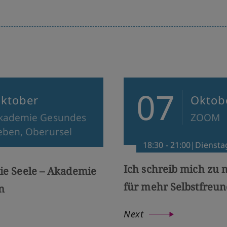
07
ktober
Oktob
kademie Gesundes
ZOOM
eben, Oberursel
18:30 - 21:00|Diensta
Ich schreib mich zu m
die Seele – Akademie
für mehr Selbstfreun
n
Next