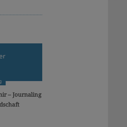
er
g
ir – Journaling
dschaft