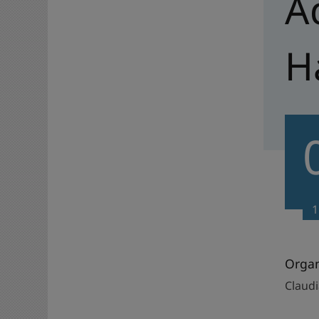
A
H
1
Organ
Claud