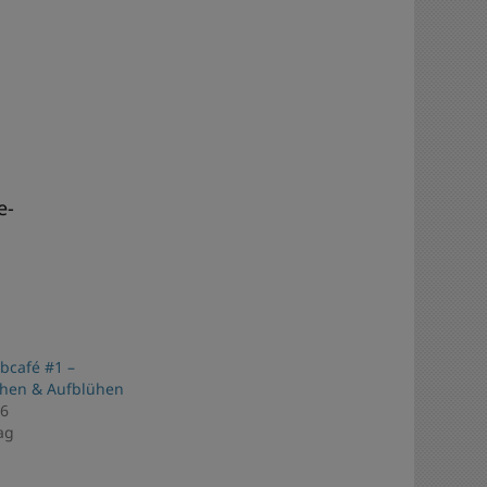
e-
bcafé #1 –
chen & Aufblühen
26
ag