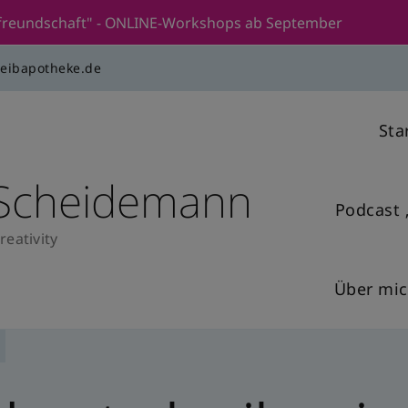
stfreundschaft" - ONLINE-Workshops ab September
reibapotheke.de
Sta
 Scheidemann
Podcast 
reativity
Über mi