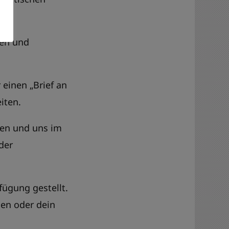
ken und
einen „Brief an
eiten.
en und uns im
der
fügung gestellt.
ien oder dein