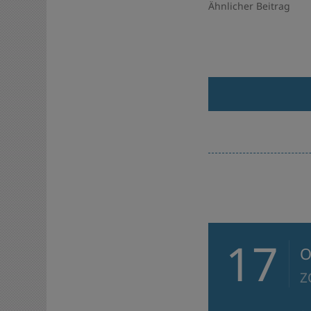
Ähnlicher Beitrag
17
O
Z