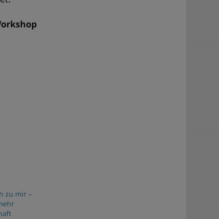
Workshop
h zu mir –
 mehr
haft