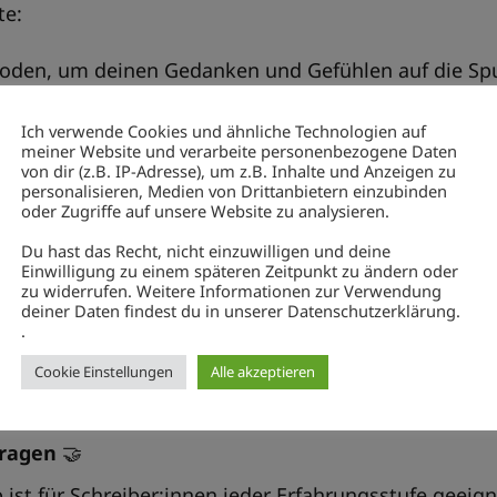
te:
hoden, um deinen Gedanken und Gefühlen auf die S
che und Bedürfnisse auszudrücken.
Ich verwende Cookies und ähnliche Technologien auf
und verstärken, die du schon für dich tust.
meiner Website und verarbeite personenbezogene Daten
von dir (z.B. IP-Adresse), um z.B. Inhalte und Anzeigen zu
 herausfinden, was du öfter in deinen Alltag einbau
personalisieren, Medien von Drittanbietern einzubinden
oder Zugriffe auf unsere Website zu analysieren.
rden darf.
Du hast das Recht, nicht einzuwilligen und deine
st, wenn du buchst:
Einwilligung zu einem späteren Zeitpunkt zu ändern oder
zu widerrufen. Weitere Informationen zur Verwendung
deiner Daten findest du in unserer Datenschutzerklärung.
, interaktives
Online-Seminar
🎓
.
eine Gedanken und Erkenntnisse. [PDF zum Ausdruck
Cookie Einstellungen
Alle akzeptieren
 Übungen
, um deine Selbsterkenntnis zu fördern. 💡
Fragen
🤝
ist für Schreiber:innen jeder Erfahrungsstufe geeign