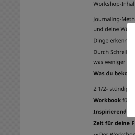
Workshop-Inhal
Journaling-Met
und deine Wüns
Dinge erkennen 
Durch Schreiben
was weniger we
Was du bekomm
2 1/2- stündiges
Workbook
für d
Inspirierende
Zeit für deine 
✒️Der Workshop 