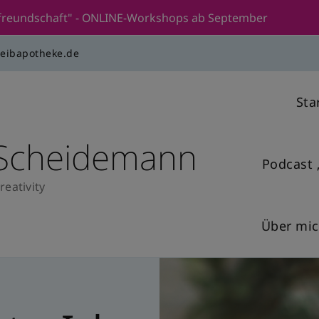
stfreundschaft" - ONLINE-Workshops ab September
reibapotheke.de
Sta
 Scheidemann
Podcast 
reativity
Über mi