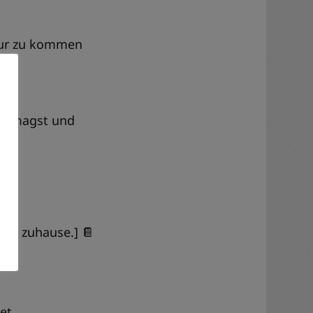
pur zu kommen
en magst und
en zuhause.] 📔
et.