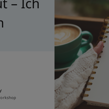
t – Ich
h
y
Workshop