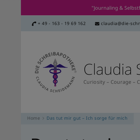
"Journaling & Selb
+ 49 - 163 - 19 69 162
claudia@die-sch
Claudia
Curiosity – Courage – C
Home
Das tut mir gut – Ich sorge für mich