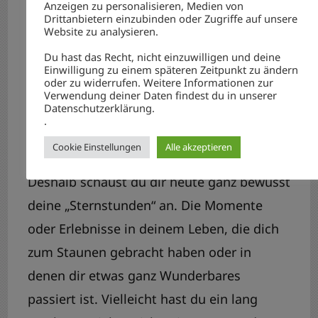
darum, wo’s „klemmt“. Weil unser Hirn
Anzeigen zu personalisieren, Medien von
Drittanbietern einzubinden oder Zugriffe auf unsere
dann glaubt, dass das das Allerwichtigste
Website zu analysieren.
ist, präsentiert es uns mehr und mehr
Du hast das Recht, nicht einzuwilligen und deine
Einwilligung zu einem späteren Zeitpunkt zu ändern
unserer Baustellen. (Ich hege sogar den
oder zu widerrufen. Weitere Informationen zur
Verwendung deiner Daten findest du in unserer
Verdacht, dass es Dinge konstruiert und so
Datenschutzerklärung.
zurechtlegt, dass es dazu passt. Aber das
.
ist ein anderes Thema.)
Cookie Einstellungen
Alle akzeptieren
Deshalb schaust du dir heute ganz bewusst
deine „Sternstunden“ an. Die Momente
oder Erlebnisse in deinem Leben, die dich
zum Staunen gebracht haben oder in
denen dir etwas ganz Wunderbares
passiert ist. Vielleicht hast du ein lang