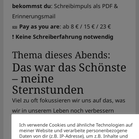
bekommst du
: Schreibimpuls als PDF &
Erinnerungsmail
🎫
Pay as you are
: ab 8 € / 15 € / 23 €
❗
Keine Schreiberfahrung notwendig
Thema dieses Abends:
Das war das Schönste
– meine
Sternstunden
Viel zu oft fokussieren wir uns auf das, was
wir in unserem Leben noch verbessern
möchten. Unsere Gedanken kreisen dann
Ich verwende Cookies und ähnliche Technologien auf
plötzlich nur noch um unsere Defizite und
meiner Website und verarbeite personenbezogene
Daten von dir (z.B. IP-Adresse), um z.B. Inhalte und