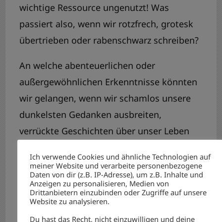
wichtige Ressource ungenutzt! Was
passiert also, wenn wir rotzfrech, grotesk
übertrieben oder rabenschwarz schreiben?
An welche abenteuerlichen oder
außergewöhnlichen Erkenntnisse könnten
wir gelangen, wenn wir schamlos unsere
dunkelsten Gedanken ausbreiten,
verrückte Geschichten über unser Leben
erzählen und mit dem Blick eines
Ich verwende Cookies und ähnliche Technologien auf
liebevollen und weisen Karikaturisten auf
meiner Website und verarbeite personenbezogene
Daten von dir (z.B. IP-Adresse), um z.B. Inhalte und
uns und unsere Schwierigkeiten schauen? –
Anzeigen zu personalisieren, Medien von
Drittanbietern einzubinden oder Zugriffe auf unsere
Im Kopfstand-Journaling werden wir genau
Website zu analysieren.
das ausprobieren.
Du hast das Recht, nicht einzuwilligen und deine