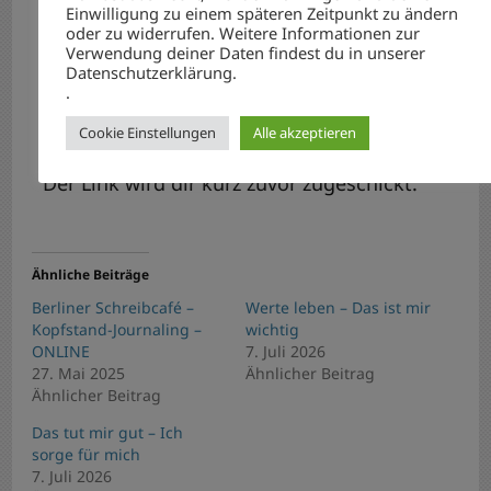
Einwilligung zu einem späteren Zeitpunkt zu ändern
oder zu widerrufen. Weitere Informationen zur
Du brauchst keine Schreiberfahrung für
Verwendung deiner Daten findest du in unserer
den Workshop!
Datenschutzerklärung.
.
Der Workshop findet per ZOOM statt.
Cookie Einstellungen
Alle akzeptieren
Der Link wird dir kurz zuvor zugeschickt.
Ähnliche Beiträge
Berliner Schreibcafé –
Werte leben – Das ist mir
Kopfstand-Journaling –
wichtig
ONLINE
7. Juli 2026
27. Mai 2025
Ähnlicher Beitrag
Ähnlicher Beitrag
Das tut mir gut – Ich
sorge für mich
7. Juli 2026