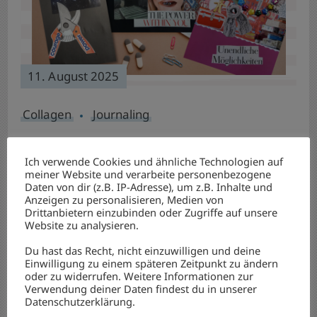
11. August 2025
Collagen
Journaling
„Journaling & Collagen“ – eine
Ich verwende Cookies und ähnliche Technologien auf
Kombination wie „Zucker & Zimt“
meiner Website und verarbeite personenbezogene
Daten von dir (z.B. IP-Adresse), um z.B. Inhalte und
Anzeigen zu personalisieren, Medien von
Weiter lesen
Drittanbietern einzubinden oder Zugriffe auf unsere
Website zu analysieren.
Du hast das Recht, nicht einzuwilligen und deine
Einwilligung zu einem späteren Zeitpunkt zu ändern
oder zu widerrufen. Weitere Informationen zur
Verwendung deiner Daten findest du in unserer
Datenschutzerklärung.
.