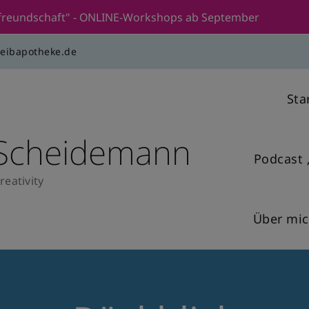
stfreundschaft" - ONLINE-Workshops ab September
reibapotheke.de
Sta
 Scheidemann
Podcast 
reativity
Über mi