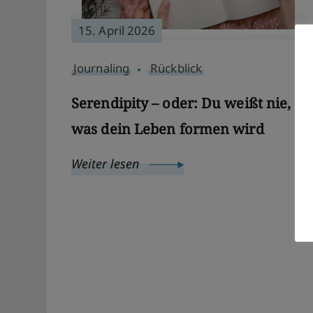
15. April 2026
Journaling
Rückblick
Serendipity – oder: Du weißt nie,
was dein Leben formen wird
Weiter lesen