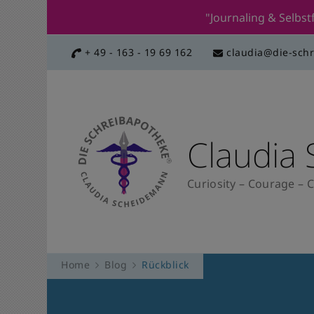
"Journaling & Selb
+ 49 - 163 - 19 69 162
claudia@die-sch
Claudia
Curiosity – Courage – C
Home
Blog
Rückblick