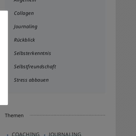
Collagen
Journaling
Rückblick
Selbsterkenntnis
Selbstfreundschaft
Stress abbauen
Themen
COACHING
JOURNALING