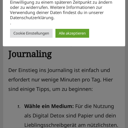
Einwilligung zu einem späteren Zeitpunkt zu ändern
einfach starten
oder zu widerrufen. Weitere Informationen zur
Verwendung deiner Daten findest du in unserer
Datenschutzerklärung.
.
Ein paar praktische Tipps
Cookie Einstellungen
Alle akzeptieren
für den Einstieg ins
Journaling
Der Einstieg ins Journaling ist einfach und
erfordert nur wenige Minuten pro Tag. Hier
sind einige Tipps, um zu beginnen:
Wähle ein Medium:
Für die Nutzung
als Digital Detox sind Papier und dein
Lieblingsschreibgerät am nützlichsten.