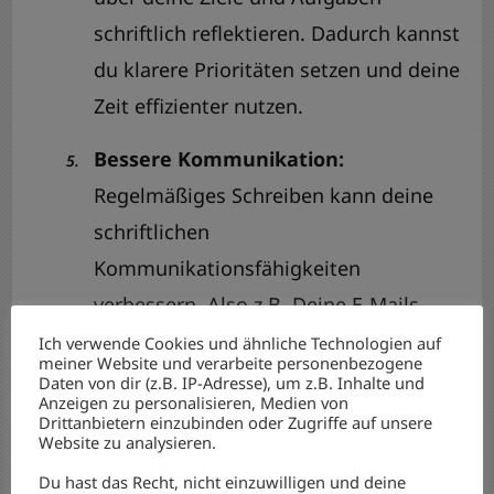
schriftlich reflektieren. Dadurch kannst
du klarere Prioritäten setzen und deine
Zeit effizienter nutzen.
Bessere Kommunikation:
Regelmäßiges Schreiben kann deine
schriftlichen
Kommunikationsfähigkeiten
verbessern. Also z.B. Deine E-Mails
klarer strukturiert und verständlicher
Ich verwende Cookies und ähnliche Technologien auf
meiner Website und verarbeite personenbezogene
machen. Das führt dann wieder zu
Daten von dir (z.B. IP-Adresse), um z.B. Inhalte und
Anzeigen zu personalisieren, Medien von
weniger Nachfragen bei dir.
Drittanbietern einzubinden oder Zugriffe auf unsere
Website zu analysieren.
So kannst du ganz
Du hast das Recht, nicht einzuwilligen und deine