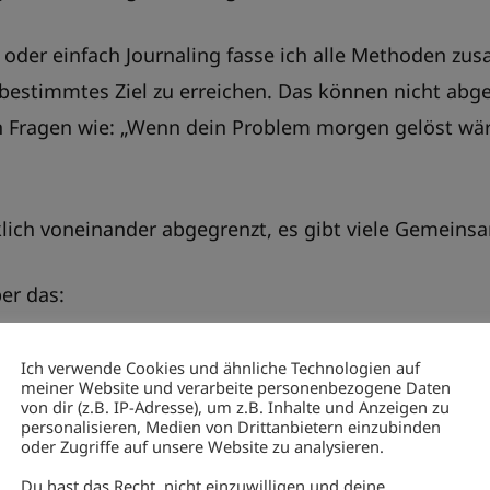
 oder einfach Journaling fasse ich alle Methoden zu
estimmtes Ziel zu erreichen. Das können nicht abge
n Fragen wie: „Wenn dein Problem morgen gelöst wär
klich voneinander abgegrenzt, es gibt viele Gemein
er das:
 der eigenen inneren Stimme
Ich verwende Cookies und ähnliche Technologien auf
meiner Website und verarbeite personenbezogene Daten
rig
von dir (z.B. IP-Adresse), um z.B. Inhalte und Anzeigen zu
personalisieren, Medien von Drittanbietern einzubinden
er zu bringen, was sie uns zu
oder Zugriffe auf unsere Website zu analysieren.
hat.
Du hast das Recht, nicht einzuwilligen und deine