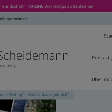
stfreundschaft" - ONLINE-Workshops ab September
reibapotheke.de
Sta
 Scheidemann
Podcast 
reativity
Über mi
onal Writing“ – Was ist das eigentlich?