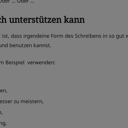
 Oder … Oder …
ch unterstützen kann
st, dass irgendeine Form des Schreibens in so gut wi
 und benutzen kannst.
m Beispiel verwenden:
hen,
esser zu meistern,
n,
ng,