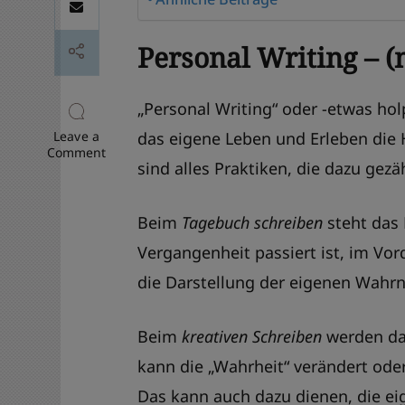
Personal Writing – (
„Personal Writing“ oder -etwas holp
Leave a
das eigene Leben und Erleben die 
on
Comment
sind alles Praktiken, die dazu gez
Journaling
und
„Personal
Writing“
Beim
Tagebuch schreiben
steht das 
–
Was
Vergangenheit passiert ist, im Vor
ist
die Darstellung der eigenen Wah
das
eigentlich?
Beim
kreativen Schreiben
werden das
kann die „Wahrheit“ verändert oder
Das kann auch dazu dienen, die ei