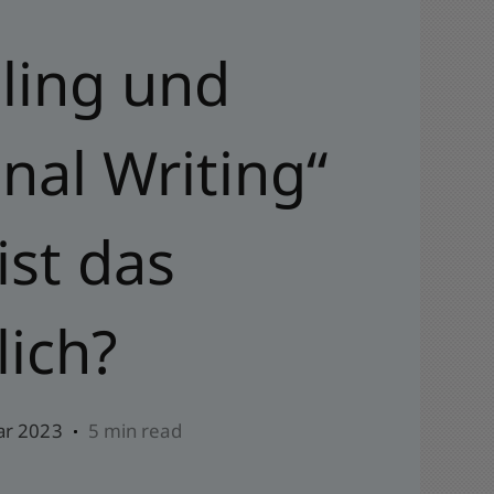
ling und
nal Writing“
ist das
lich?
ar 2023
5 min read