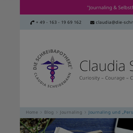
"Journaling & Selb
+ 49 - 163 - 19 69 162
claudia@die-sch
Claudia
Curiosity – Courage – C
Home
Blog
Journaling
Journaling und „Pers